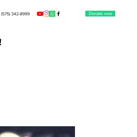
Donate now
(575) 342-8999
!