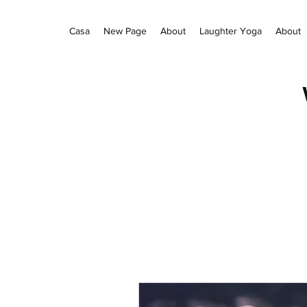
Casa
New Page
About
Laughter Yoga
About