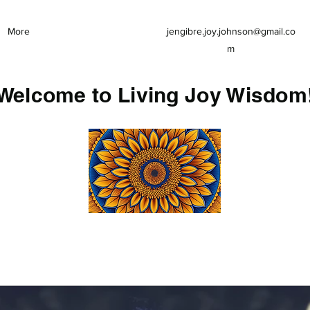
More
jengibre.joy.johnson@gmail.co
m
Welcome to Living Joy Wisdom