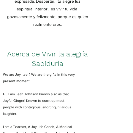
expresada. Despertar,
tu alegre luz
espiritual interior,
es vivir tu vida
gozosamente y felizmente, porque es quien
realmente eres.
Acerca de Vivir la alegría
Sabiduría
We are Joy itself! We are the gifts in this very
present moment.
HI, I am Leah Johnson known also as that
Joyful Ginger! Known to crack up most
people with contagious, snorting, hilarious
laughter.
I am a Teacher, A Joy Life Coach, A Medical