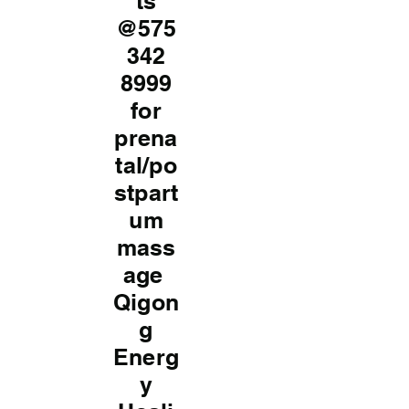
ts
@575
342
8999
for
prena
tal/po
stpart
um
mass
age
Qigon
g
Energ
y