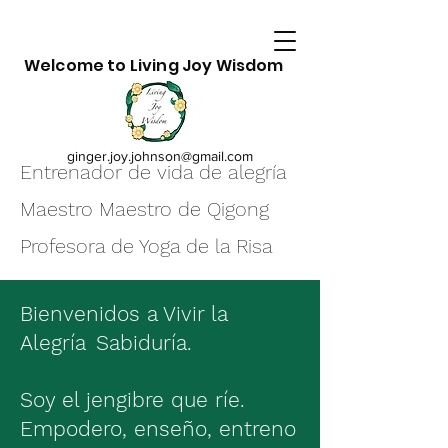
Welcome to Living Joy Wisdom
ginger.joy.johnson@gmail.com
Entrenador de vida de alegría
Maestro Maestro de Qigong
Profesora de Yoga de la Risa
Bienvenidos a Vivir la
Alegría
Sabiduría.
Soy el jengibre que ríe.
Empodero, enseño, entreno