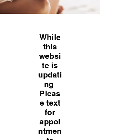
While
this
websi
te is
updati
ng
Pleas
e text
for
appoi
ntmen