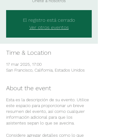
Únete a nosotros
El registro está cerrado
Ver otros eventos
Time & Location
17 mar 2025, 17:00
San Francisco, California, Estados Unidos
About the event
Esta es la descripción de su evento. Utilice
este espacio para proporcionar un breve
resumen del evento, así como cualquier
información adicional para que los
asistentes sepan lo que se avecina.
Considere agregar detalles como lo que