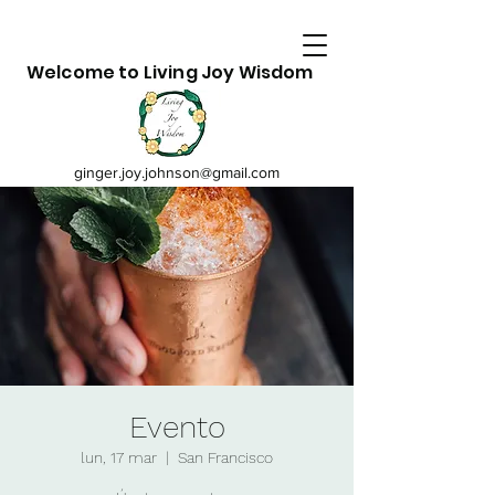
Welcome to Living Joy Wisdom
ginger.joy.johnson@gmail.com
Evento
lun, 17 mar
  |  
San Francisco