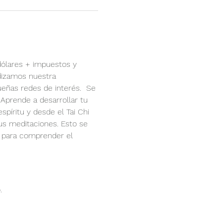
 dólares + impuestos y 
dizamos nuestra 
eñas redes de interés.  Se 
 Aprende a desarrollar tu 
píritu y desde el Tai Chi 
us meditaciones. Esto se 
1 para comprender el 
.