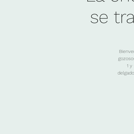
se tr
Bienve
gozosos
1 y
delgado