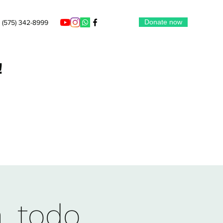
Donate now
(575) 342-8999
!
a, todo