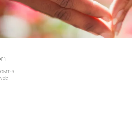
on
0 GMT-6
 web