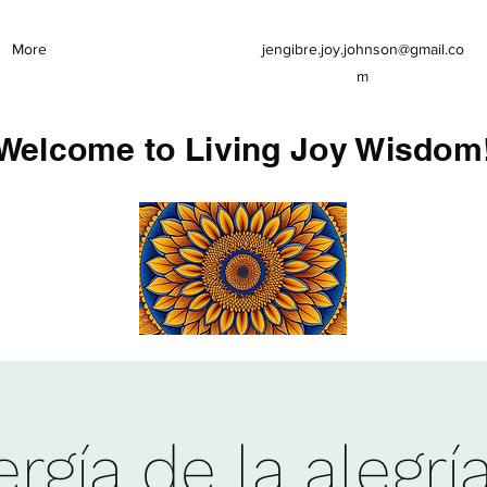
More
jengibre.joy.johnson@gmail.co
m
Welcome to Living Joy Wisdom
rgía de la alegrí