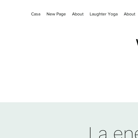
Casa
New Page
About
Laughter Yoga
About
La ene