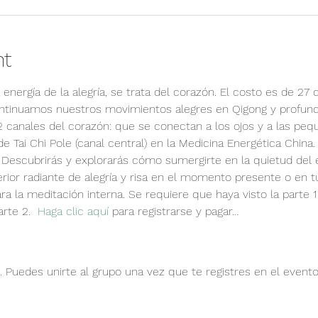
nt
a energía de la alegría, se trata del corazón. El costo es de 27
ontinuamos nuestros movimientos alegres en Qigong y profun
 canales del corazón: que se conectan a los ojos y a las pequ
e Tai Chi Pole (canal central) en la Medicina Energética China.
. Descubrirás y explorarás cómo sumergirte en la quietud del es
erior radiante de alegría y risa en el momento presente o en t
ra la meditación interna. Se requiere que haya visto la parte 
rte 2.  
Haga clic aquí
 para registrarse y pagar…
 Puedes unirte al grupo una vez que te registres en el evento