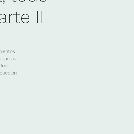
rte II
mientos
as ramas
tino
oducción