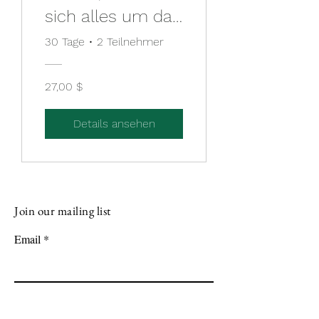
sich alles um das
Herz Teil 1
30 Tage
•
2 Teilnehmer
27,00 $
Details ansehen
Join our mailing list
Email
Subscribe