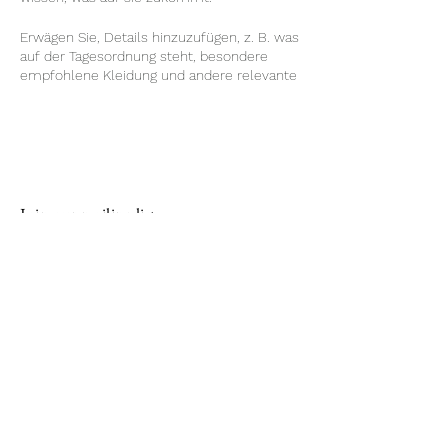
Erwägen Sie, Details hinzuzufügen, z. B. was
auf der Tagesordnung steht, besondere
empfohlene Kleidung und andere relevante
Informationen, die für Gäste hilfreich wären.
Für alle Redner, die auf Ihrer Veranstaltung
präsentieren werden, ist dies eine
großartige Gelegenheit, die behandelten
Themen zu beschreiben oder eine kurze
Biografie beizufügen. Wenn die
Veranstaltung auf eine bestimmte Art von
Join our mailing list
Publikum ausgerichtet ist, vermerken Sie
dies hier unbedingt.
Email
Dies ist Ihre Gelegenheit, Menschen für die
Teilnahme an Ihrer Veranstaltung zu
begeistern, also scheuen Sie sich nicht,
Subscribe
Persönlichkeit und Enthusiasmus zu zeigen!
Ermutigen Sie die Besucher, sich noch
heute zu registrieren, zu antworten oder ein
Ticket zu kaufen, um sicherzustellen, dass
ihr Platz reserviert ist.