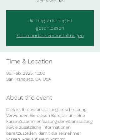
Nichts wie das
Die Registrierung ist
geschlossen
Siehe andere Veranstaltungen
Time & Location
06. Feb. 2025, 10:00
San Francisco, CA, USA
About the event
Dies ist Ihre Veranstaltungsbeschreibung.
Verwenden Sie diesen Bereich, um eine
kurze Zusammenfassung der Veranstaltung
sowie zusätzliche Informationen
bereitzustellen, damit die Teilnehmer
wissen, was auf sie zukommt.