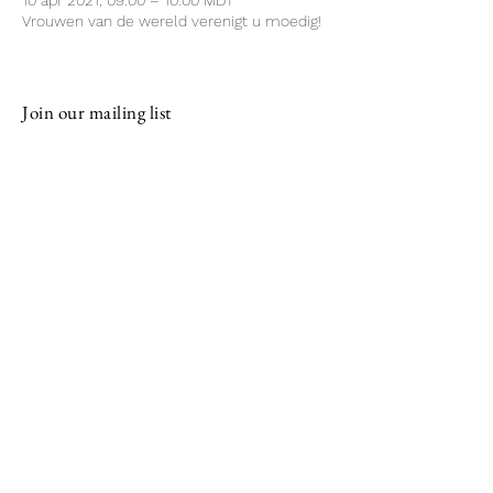
10 apr 2021, 09:00 – 10:00 MDT
Vrouwen van de wereld verenigt u moedig!
Join our mailing list
Email
Subscribe