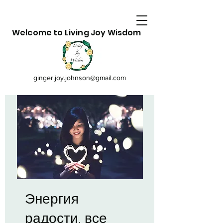
Welcome to Living Joy Wisdom
ginger.joy.johnson@gmail.com
Энергия
радости, все